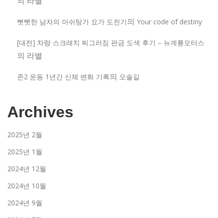
의
라별
의
뻣뻣한 남자의 아쉬탕가 요가 도전기
Your code of destiny
[대전] 차량 스크래치 찌그러짐 판금 도색 후기 – 뉴계룡모터스
의
라별
의
존2 운동 1년간 신체 변화 기록
오솔길
Archives
2025년 2월
2025년 1월
2024년 12월
2024년 10월
2024년 9월