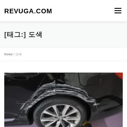
내
용
REVUGA.COM
메뉴
으
로
바
로
[태그:]
도색
가
기
Home
»
도색