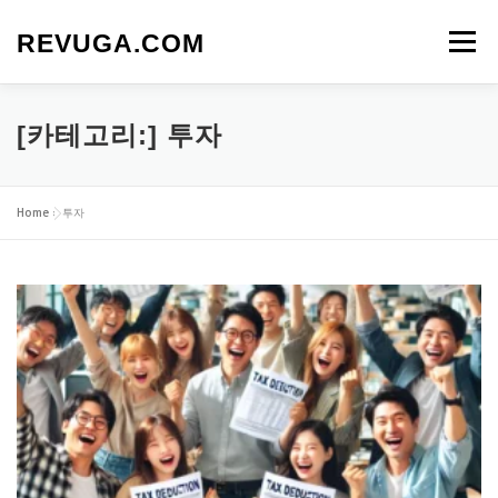
내
용
REVUGA.COM
메뉴
으
로
바
로
[카테고리:]
투자
가
기
Home
»
투자