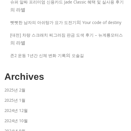
슈퍼 알짜 프리미엄 신용카드 Jade Classic 혜택 및 실사용 후기
의
라별
의
뻣뻣한 남자의 아쉬탕가 요가 도전기
Your code of destiny
[대전] 차량 스크래치 찌그러짐 판금 도색 후기 – 뉴계룡모터스
의
라별
의
존2 운동 1년간 신체 변화 기록
오솔길
Archives
2025년 2월
2025년 1월
2024년 12월
2024년 10월
2024년 9월