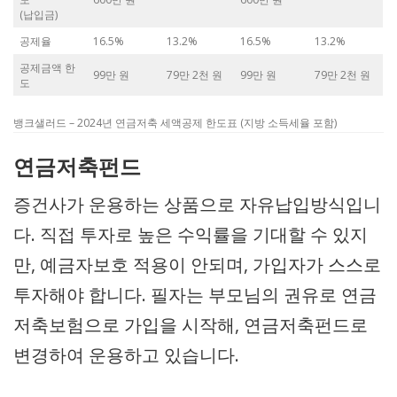
(납입금)
공제율
16.5%
13.2%
16.5%
13.2%
공제금액 한
99만 원
79만 2천 원
99만 원
79만 2천 원
도
뱅크샐러드 – 2024년 연금저축 세액공제 한도표 (지방 소득세율 포함)
연금저축펀드
증건사가 운용하는 상품으로 자유납입방식입니
다. 직접 투자로 높은 수익률을 기대할 수 있지
만, 예금자보호 적용이 안되며, 가입자가 스스로
투자해야 합니다. 필자는 부모님의 권유로 연금
저축보험으로 가입을 시작해, 연금저축펀드로
변경하여 운용하고 있습니다.