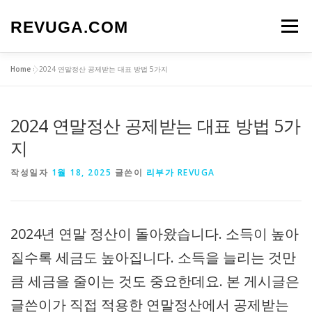
내
용
REVUGA.COM
메뉴
으
로
바
Home
»
2024 연말정산 공제받는 대표 방법 5가지
로
가
기
2024 연말정산 공제받는 대표 방법 5가
지
작성일자
1월 18, 2025
글쓴이
리부가 REVUGA
2024년 연말 정산이 돌아왔습니다. 소득이 높아
질수록 세금도 높아집니다. 소득을 늘리는 것만
큼 세금을 줄이는 것도 중요한데요. 본 게시글은
글쓴이가 직접 적용한 연말정산에서 공제받는