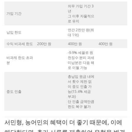
의무 가입 기간 3
년
가입 기간
그 이후 자율적으
로 유지
연간 2천만 원(최
납입 한도
대 1억)
수익 비과세 한도
200만 원
400만 원
400만 원
-9.9% 세율로 원
비과제 한도 초과
천징수 분리 과세
분
미납분은 다음 해
로 이월 가능
총납입 원금 내에
서 횟수 제한 없
이 중도 인출 가
중도 인출
능(15.4% 세금
부과)
단 인출 금액만큼
한도 복구 불가
서민형, 농어민의 혜택이 더 좋기 때문에, 이에