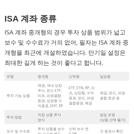
ISA 계좌 종류
ISA 계좌 중개형의 경우 투자 상품 범위가 넓고
보수 및 수수료가 거의 없어, 필자는 ISA 계좌 중
개형을 최근에 개설하였습니다. 만기일 설정은
최대한 길게 하는 것이 좋다고 합니다.
유형
중개형
신탁형
일임형
채권, 국내 상장
ETF, ETN, RP, 리
주식, 펀드 ETF,
츠, 상장형, 수익
예금, 펀드, 파생
투자 가능 상품
리츠, 파생결합
증권, 펀드, 파생
결합 증권 등
증권, 성장형 수
결합증권, 예금
익증권, ENT, RP
직접 상품 투자
일임 운용
투자 방법
방식
(상품 선택 불가)
투자 상품별 보수
신탁 보수 연
보수 및 수수료
각 증권사 확인
및 수수료 별도
0.2%