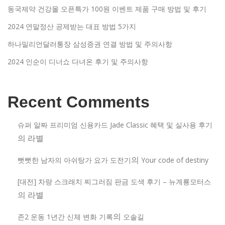
동국제약 건강몰 오픈특가 100원 이벤트 제품 구매 방법 및 후기
2024 연말정산 공제받는 대표 방법 5가지
하나밀리언달러통장 삼성증권 연결 방법 및 주의사항
2024 인순이 디너쇼 다녀온 후기 및 주의사항
Recent Comments
슈퍼 알짜 프리미엄 신용카드 Jade Classic 혜택 및 실사용 후기
의
라별
의
뻣뻣한 남자의 아쉬탕가 요가 도전기
Your code of destiny
[대전] 차량 스크래치 찌그러짐 판금 도색 후기 – 뉴계룡모터스
의
라별
의
존2 운동 1년간 신체 변화 기록
오솔길