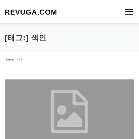
내
용
REVUGA.COM
메뉴
으
로
바
로
[태그:]
색인
가
기
Home
»
색인