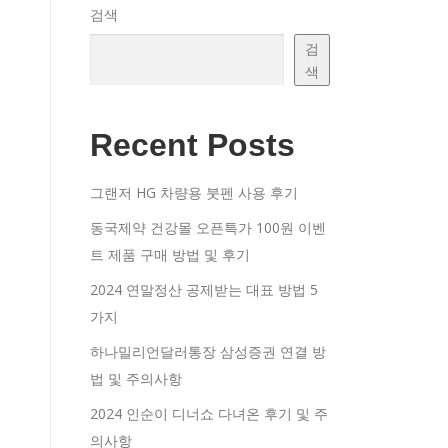
검색
검
색
Recent Posts
그랜저 HG 차량용 붓펜 사용 후기
동국제약 건강몰 오픈특가 100원 이벤
트 제품 구매 방법 및 후기
2024 연말정산 공제받는 대표 방법 5
가지
하나밀리언달러통장 삼성증권 연결 방
법 및 주의사항
2024 인순이 디너쇼 다녀온 후기 및 주
의사항