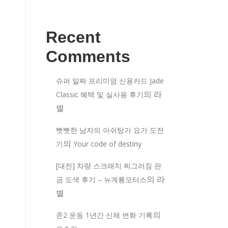
Recent
Comments
슈퍼 알짜 프리미엄 신용카드 Jade
의
라
Classic 혜택 및 실사용 후기
별
뻣뻣한 남자의 아쉬탕가 요가 도전
의
기
Your code of destiny
[대전] 차량 스크래치 찌그러짐 판
의
라
금 도색 후기 – 뉴계룡모터스
별
의
존2 운동 1년간 신체 변화 기록