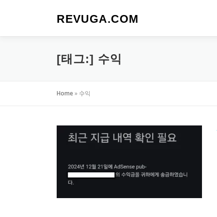
내
용
REVUGA.COM
으
로
바
[태그:]
수익
로
가
기
Home
»
수익