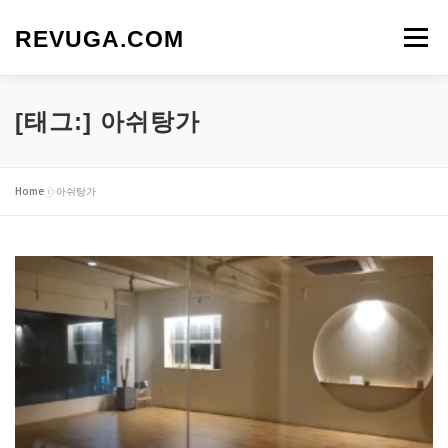
내
용
REVUGA.COM
메뉴
으
로
바
로
[태그:]
아쉬탕가
가
기
Home
»
아쉬탕가