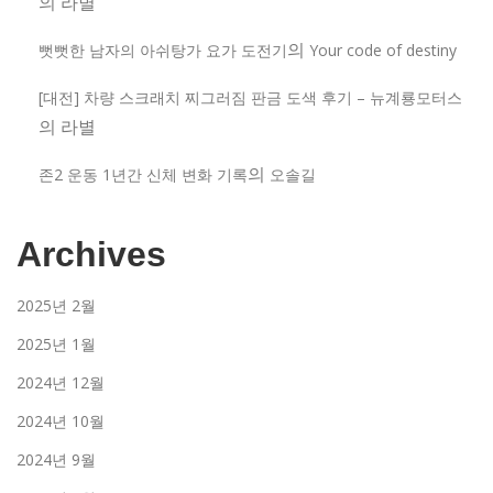
의
라별
의
뻣뻣한 남자의 아쉬탕가 요가 도전기
Your code of destiny
[대전] 차량 스크래치 찌그러짐 판금 도색 후기 – 뉴계룡모터스
의
라별
의
존2 운동 1년간 신체 변화 기록
오솔길
Archives
2025년 2월
2025년 1월
2024년 12월
2024년 10월
2024년 9월