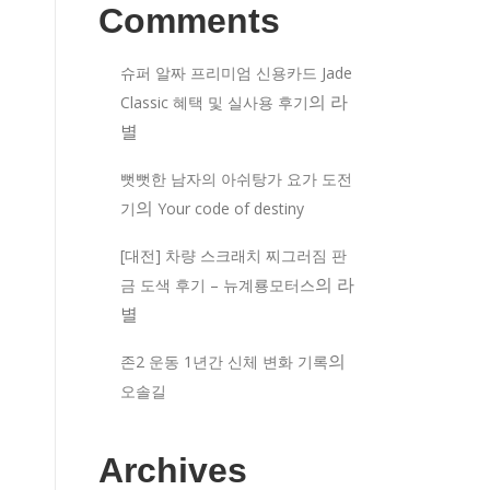
Comments
슈퍼 알짜 프리미엄 신용카드 Jade
의
라
Classic 혜택 및 실사용 후기
별
뻣뻣한 남자의 아쉬탕가 요가 도전
의
기
Your code of destiny
[대전] 차량 스크래치 찌그러짐 판
의
라
금 도색 후기 – 뉴계룡모터스
별
의
존2 운동 1년간 신체 변화 기록
오솔길
Archives