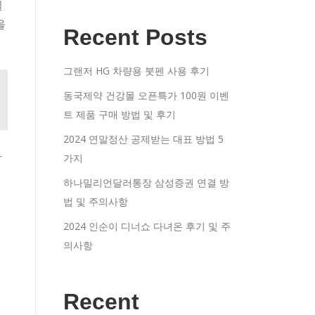
일
을
Recent Posts
그랜저 HG 차량용 붓펜 사용 후기
동국제약 건강몰 오픈특가 100원 이벤
트 제품 구매 방법 및 후기
2024 연말정산 공제받는 대표 방법 5
아
가지
하나밀리언달러통장 삼성증권 연결 방
법 및 주의사항
2024 인순이 디너쇼 다녀온 후기 및 주
의사항
Recent