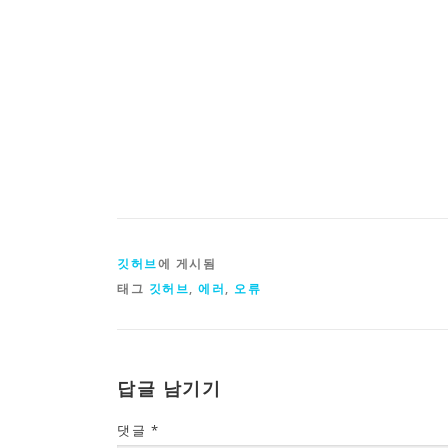
깃허브
에 게시됨
태그
깃허브
,
에러
,
오류
답글 남기기
댓글
*