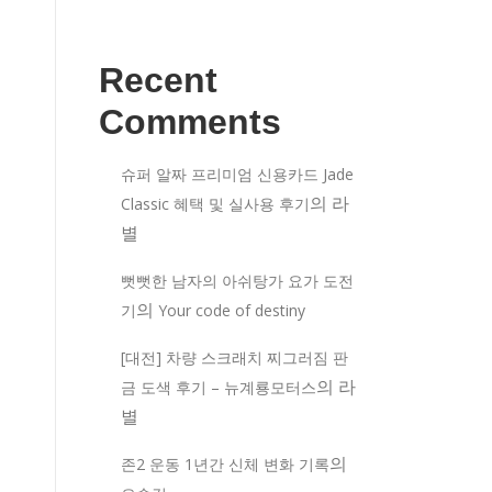
Recent
Comments
슈퍼 알짜 프리미엄 신용카드 Jade
의
라
Classic 혜택 및 실사용 후기
별
뻣뻣한 남자의 아쉬탕가 요가 도전
의
기
Your code of destiny
[대전] 차량 스크래치 찌그러짐 판
의
라
금 도색 후기 – 뉴계룡모터스
별
의
존2 운동 1년간 신체 변화 기록