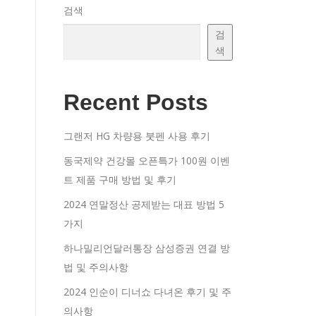
검색
검
색
Recent Posts
그랜저 HG 차량용 붓펜 사용 후기
동국제약 건강몰 오픈특가 100원 이벤
트 제품 구매 방법 및 후기
2024 연말정산 공제받는 대표 방법 5
가지
하나밀리언달러통장 삼성증권 연결 방
법 및 주의사항
2024 인순이 디너쇼 다녀온 후기 및 주
의사항