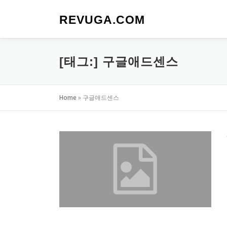
내
용
REVUGA.COM
으
로
바
[태그:]
구글애드센스
로
가
기
Home
»
구글애드센스