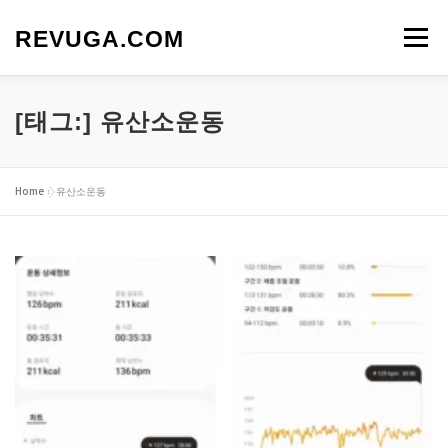
내
용
REVUGA.COM
메뉴
으
로
바
로
[태그:]
유산소운동
가
기
Home
»
유산소운동