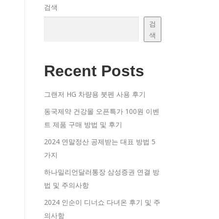
검색
검
색
Recent Posts
그랜저 HG 차량용 붓펜 사용 후기
동국제약 건강몰 오픈특가 100원 이벤
트 제품 구매 방법 및 후기
2024 연말정산 공제받는 대표 방법 5
가지
하나밀리언달러통장 삼성증권 연결 방
법 및 주의사항
2024 인순이 디너쇼 다녀온 후기 및 주
의사항