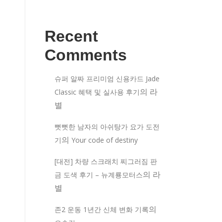
Recent
Comments
슈퍼 알짜 프리미엄 신용카드 Jade
의
라
Classic 혜택 및 실사용 후기
별
뻣뻣한 남자의 아쉬탕가 요가 도전
의
기
Your code of destiny
[대전] 차량 스크래치 찌그러짐 판
의
라
금 도색 후기 – 뉴계룡모터스
별
의
존2 운동 1년간 신체 변화 기록