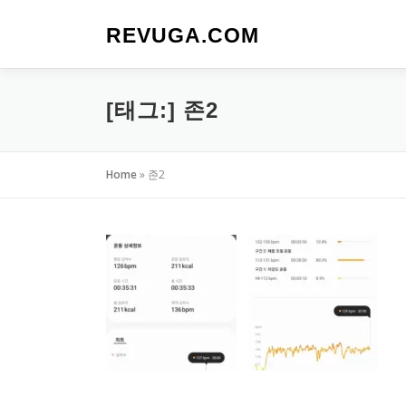
내
용
REVUGA.COM
으
로
바
[태그:]
존2
로
가
기
Home
»
존2