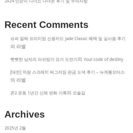
2024 인순이 디너쇼 다녀온 후기 및 주의사항
Recent Comments
슈퍼 알짜 프리미엄 신용카드 Jade Classic 혜택 및 실사용 후기
의
라별
의
뻣뻣한 남자의 아쉬탕가 요가 도전기
Your code of destiny
[대전] 차량 스크래치 찌그러짐 판금 도색 후기 – 뉴계룡모터스
의
라별
의
존2 운동 1년간 신체 변화 기록
오솔길
Archives
2025년 2월