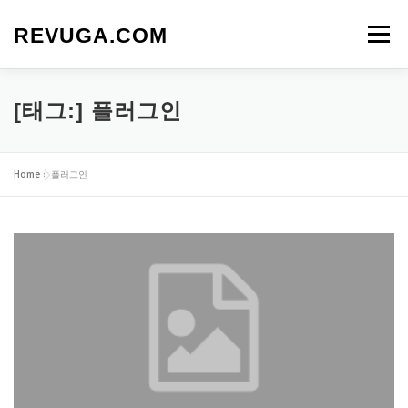
내
용
REVUGA.COM
메뉴
으
로
바
로
[태그:]
플러그인
가
기
Home
»
플러그인